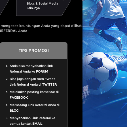
Blog, & Sosial Media
Lain-nya
al mengecek keuntungan Anda yang dapat dilihat
REFERRAL
Anda
TIPS PROMOSI
1.
Anda bisa menyebarkan link
Referral Anda ke
FORUM
2.
Bisa juga dengan men-tweet
Link Referral Anda di
TWITTER
3.
Melakukan posting komentar di
FACEBOOK
4.
Memasang Link Referral Anda di
BLOG
5.
Menyebarkan Link Referral ke
semua kontak
EMAIL