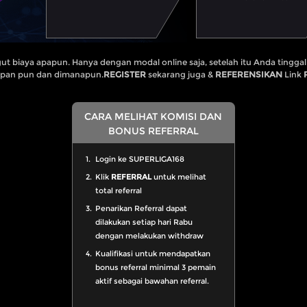
gut biaya apapun. Hanya dengan modal online saja, setelah itu Anda tingg
kapan pun dan dimanapun.
REGISTER
sekarang juga &
REFERENSIKAN
Link
CARA MELIHAT KOMISI DAN
BONUS REFERRAL
1.
Login ke SUPERLIGA168
2.
Klik
REFERRAL
untuk melihat
total referral
3.
Penarikan Referral dapat
dilakukan setiap hari Rabu
dengan melakukan withdraw
4.
Kualifikasi untuk mendapatkan
bonus referral minimal 3 pemain
aktif sebagai bawahan referral.