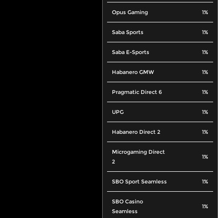
Opus Gaming
1%
Saba Sports
1%
Saba E-Sports
1%
Habanero GMW
1%
Pragmatic Direct 6
1%
UPG
1%
Habanero Direct 2
1%
Microgaming Direct
1%
2
SBO Sport Seamless
1%
SBO Casino
1%
Seamless